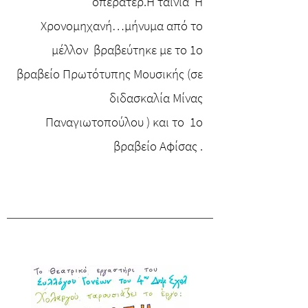
οπερατέρ.Η ταινία Η
Χρονομηχανή…μήνυμα από το
μέλλον βραβεύτηκε με το 1ο
βραβείο Πρωτότυπης Μουσικής (σε
διδασκαλία Μίνας
Παναγιωτοπούλου ) και το 1ο
βραβείο Αφίσας .