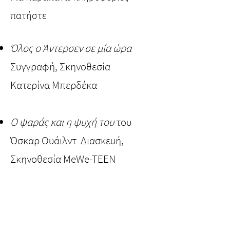
πατήστε
Όλος ο Άντερσεν σε μία ώρα
Συγγραφή, Σκηνοθεσία
Κατερίνα Μπερδέκα
Ο ψαράς και η ψυχή του
του
Όσκαρ Ουάιλντ Διασκευή,
Σκηνοθεσία MeWe-TEEN
Η Αλίκη στη χώρα των
Θαυμάτων
του Λιούις Κάρολ